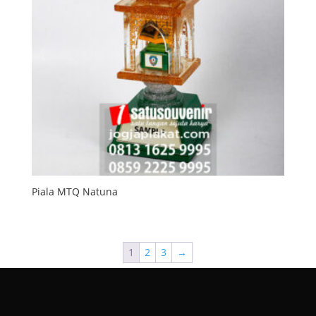
Piala MTQ Natuna
1
2
3
→