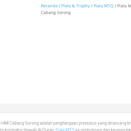
Beranda
/
Piala & Trophy
/
Piala MTQ
/ Piala
Cabang Sorong
 HMI Cabang Sorong adalah penghargaan prestisius yang dirancang 
m kompetisi tilawah Al-Quran.
Piala MTQ
ini simbolisasi dari keunggul