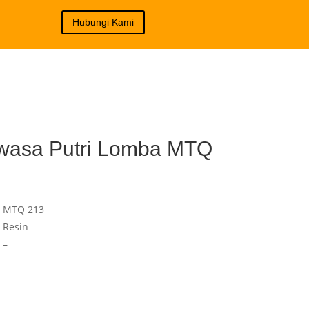
Hubungi Kami
ewasa Putri Lomba MTQ
MTQ 213
Resin
–