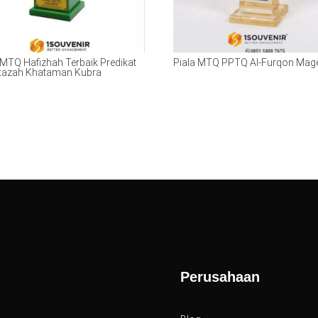
 MTQ Hafizhah Terbaik Predikat
Piala MTQ PPTQ Al-Furqon Mag
azah Khataman Kubra
Perusahaan