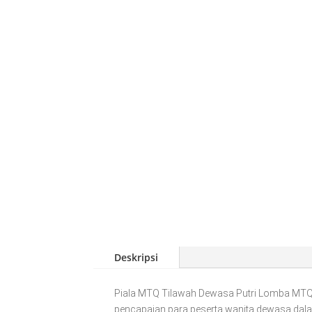
Deskripsi
Piala MTQ Tilawah Dewasa Putri Lomba MTQ
pencapaian para peserta wanita dewasa dala