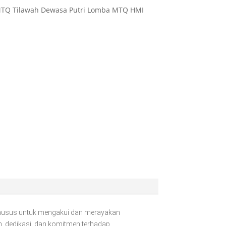
 MTQ Tilawah Dewasa Putri Lomba MTQ HMI
khusus untuk mengakui dan merayakan
an, dedikasi, dan komitmen terhadap