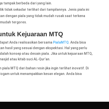
ga tampak berbeda dari yang lain.
lik tidak sekadar terlihat dari tampilannya. Jenis piala ini
tikan dengan piala yang tidak mudah rusak saat terkena
ni mudah tergores.
 untuk Kejuaraan MTQ
 dapat Anda realisasikan bersama
PialaMTQ
. Anda bisa
 hasil yang sesuai dengan ekspektasi. Hal yang perlu
alah konsep atau desain piala. Jika untuk kejuaraan MTQ,
sjid atau kitab suci AL-Qur’an.
piala MTQ dari bahan resin jika ingin terlihat inovatif. Di
n logam untuk menampakkan kesan elegan. Anda bisa